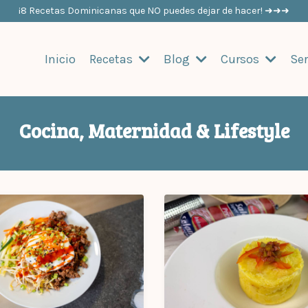
¡8 Recetas Dominicanas que NO puedes dejar de hacer! ➜➜➜
Inicio
Recetas
Blog
Cursos
Ser
Cocina, Maternidad & Lifestyle