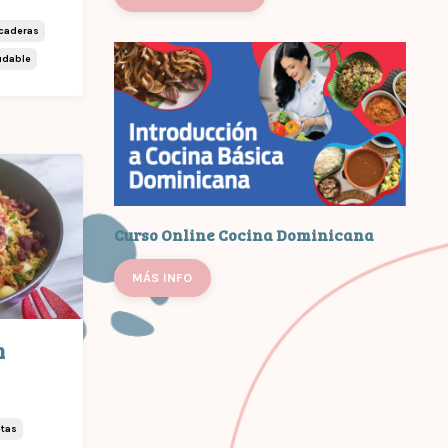
icaderas
udable
Curso Online Cocina Dominicana
MÁS INFO
n
tas