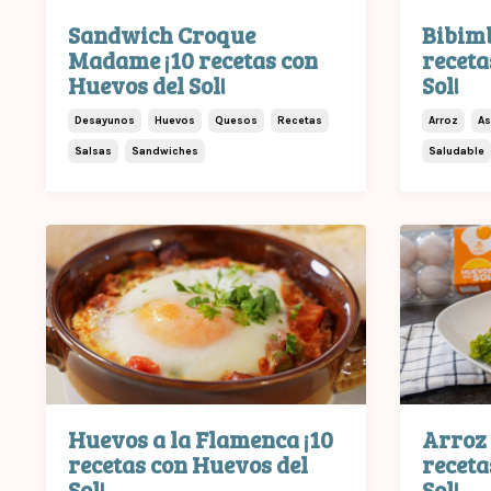
Sandwich Croque
Bibimb
Madame ¡10 recetas con
receta
Huevos del Sol!
Sol!
Desayunos
Huevos
Quesos
Recetas
Arroz
As
Salsas
Sandwiches
Saludable
Huevos a la Flamenca ¡10
Arroz 
recetas con Huevos del
receta
Sol!
Sol!