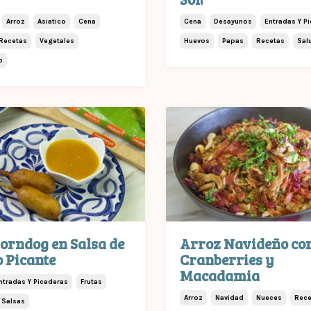
Arroz
Asiatico
Cena
Cena
Desayunos
Entradas Y P
Recetas
Vegetales
Huevos
Papas
Recetas
Sal
o
orndog en Salsa de
Arroz Navideño co
 Picante
Cranberries y
Macadamia
ntradas Y Picaderas
Frutas
Arroz
Navidad
Nueces
Rece
Salsas