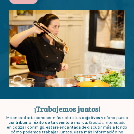
¡Trabajemos juntos!
Me encantaría conocer más sobre tus
objetivos
y cómo puedo
contribuir al éxito de tu evento o marca
. Si estás interesado
en cotizar conmigo, estaré encantada de discutir más a fondo
cómo podemos trabajar juntos. Para más información no