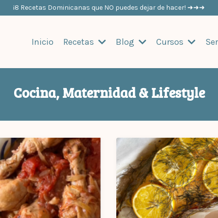
¡8 Recetas Dominicanas que NO puedes dejar de hacer! ➜➜➜
Inicio
Recetas
Blog
Cursos
Ser
Cocina, Maternidad & Lifestyle