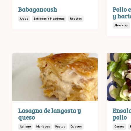
Babaganoush
Pollo 
y hari
Arabe
Entradas Y Picaderas
Recetas
Almuerzo
Lasagna de langosta y
Ensala
queso
pollo
Italiano
Mariscos
Pastas
Quesos
Carnes