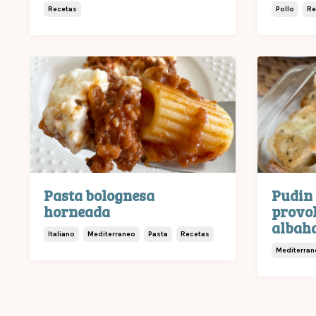
Recetas
Pollo
Re
Pasta bolognesa
Pudin 
horneada
provo
albah
Italiano
Mediterraneo
Pasta
Recetas
Mediterran