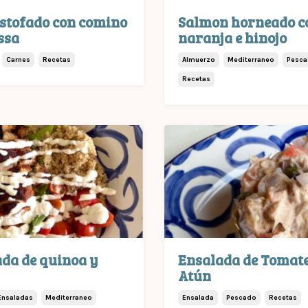
estofado con comino
Salmon horneado c
ssa
naranja e hinojo
Carnes
Recetas
Almuerzo
Mediterraneo
Pesc
Recetas
da de quinoa y
Ensalada de Tomate
Atún
Ensaladas
Mediterraneo
Ensalada
Pescado
Recetas