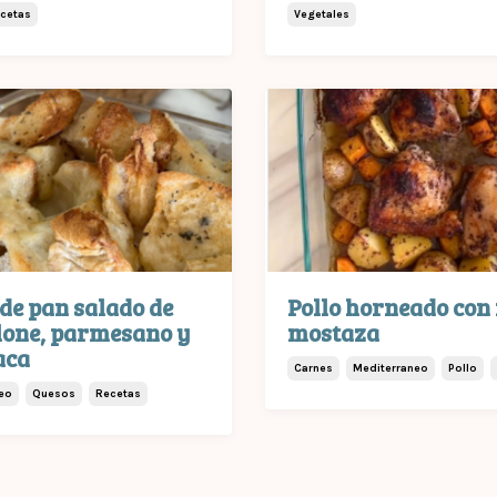
cetas
Vegetales
de pan salado de
Pollo horneado con 
lone, parmesano y
mostaza
aca
Carnes
Mediterraneo
Pollo
eo
Quesos
Recetas