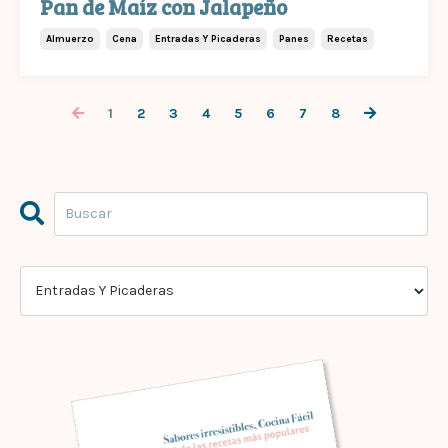
Pan de Maíz con Jalapeño
Almuerzo
Cena
Entradas Y Picaderas
Panes
Recetas
1
2
3
4
5
6
7
8