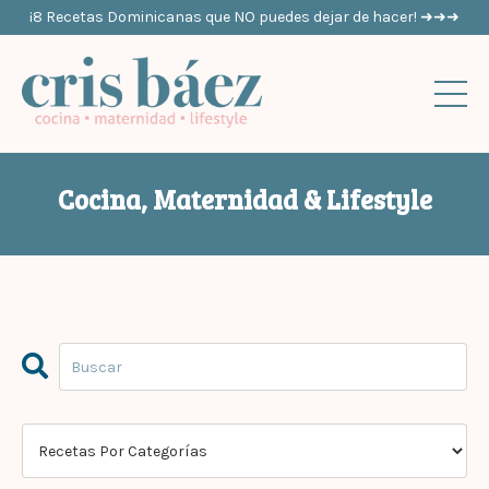
¡8 Recetas Dominicanas que NO puedes dejar de hacer! ➜➜➜
Cocina, Maternidad & Lifestyle