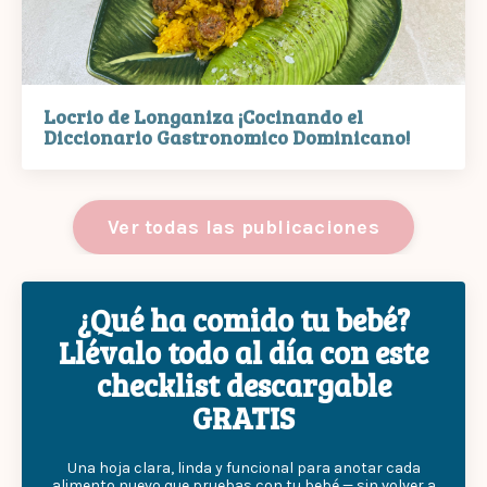
Locrio de Longaniza ¡Cocinando el
Diccionario Gastronomico Dominicano!
Ver todas las publicaciones
¿Qué ha comido tu bebé?
Llévalo todo al día con este
checklist descargable
GRATIS
Una hoja clara, linda y funcional para anotar cada
alimento nuevo que pruebas con tu bebé — sin volver a