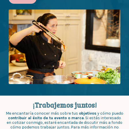
¡Trabajemos juntos!
Me encantaría conocer más sobre tus
objetivos
y cómo puedo
contribuir al éxito de tu evento o marca
. Si estás interesado
en cotizar conmigo, estaré encantada de discutir más a fondo
cómo podemos trabajar juntos. Para más información no