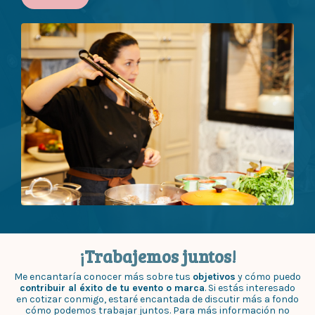
¡Trabajemos juntos!
Me encantaría conocer más sobre tus
objetivos
y cómo puedo
contribuir al éxito de tu evento o marca
. Si estás interesado
en cotizar conmigo, estaré encantada de discutir más a fondo
cómo podemos trabajar juntos. Para más información no