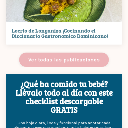
Locrio de Longaniza ¡Cocinando el
Diccionario Gastronomico Dominicano!
Ver todas las publicaciones
¿Qué ha comido tu bebé?
Llévalo todo al día con este
checklist descargable
GRATIS
Una hoja clara, linda y funcional para anotar cada
alimento nuevo que pruebas con tu bebé — sin volver a