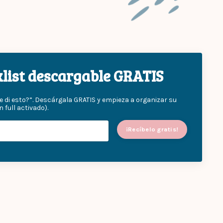
cklist descargable GRATIS
e di esto?”. Descárgala GRATIS y empieza a organizar su
ull activado).
¡Recíbelo gratis!