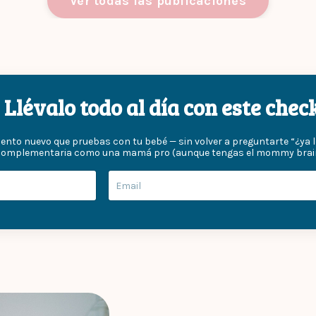
Ver todas las publicaciones
Llévalo todo al día con este che
mento nuevo que pruebas con tu bebé — sin volver a preguntarte “¿ya l
complementaria como una mamá pro (aunque tengas el mommy brain f