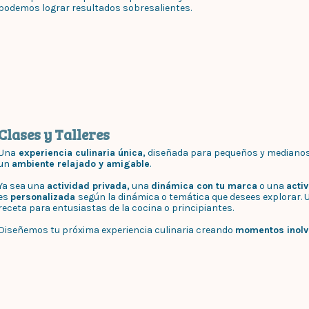
podemos lograr resultados sobresalientes.
Clases y Talleres
Una
experiencia culinaria única,
diseñada para pequeños y mediano
un
ambiente relajado y amigable
.
Ya sea una
actividad privada,
una
dinámica con tu marca
o una
acti
es
personalizada
según la dinámica o temática que desees explorar. 
receta para entusiastas de la cocina o principiantes.
Diseñemos tu próxima experiencia culinaria creando
momentos inolvi