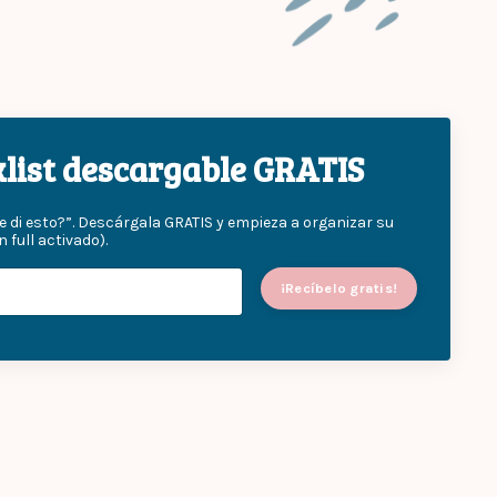
cklist descargable GRATIS
e di esto?”. Descárgala GRATIS y empieza a organizar su
ull activado).
¡Recíbelo gratis!