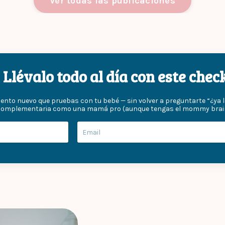
Ver todas las publicaciones
Llévalo todo al día con este che
mento nuevo que pruebas con tu bebé — sin volver a preguntarte “¿ya l
complementaria como una mamá pro (aunque tengas el mommy brain f