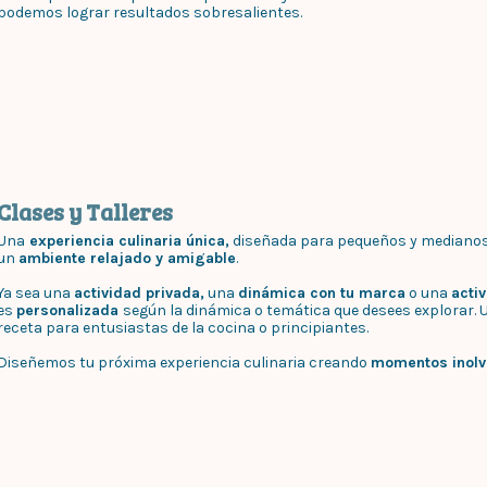
podemos lograr resultados sobresalientes.
Clases y Talleres
Una
experiencia culinaria única,
diseñada para pequeños y mediano
un
ambiente relajado y amigable
.
Ya sea una
actividad privada,
una
dinámica con tu marca
o una
acti
es
personalizada
según la dinámica o temática que desees explorar. 
receta para entusiastas de la cocina o principiantes.
Diseñemos tu próxima experiencia culinaria creando
momentos inolvi