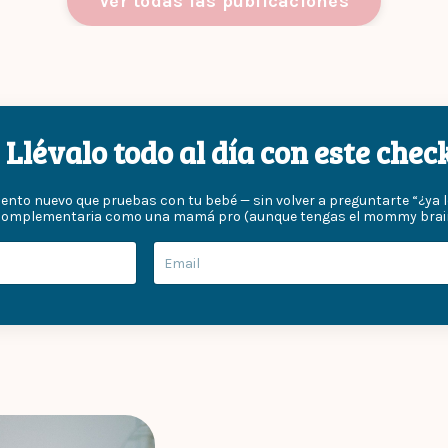
Ver todas las publicaciones
Llévalo todo al día con este che
mento nuevo que pruebas con tu bebé — sin volver a preguntarte “¿ya l
complementaria como una mamá pro (aunque tengas el mommy brain f