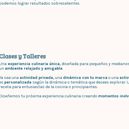
podemos lograr resultados sobresalientes.
Clases y Talleres
Una
experiencia culinaria única,
diseñada para pequeños y mediano
un
ambiente relajado y amigable
.
Ya sea una
actividad privada,
una
dinámica con tu marca
o una
acti
es
personalizada
según la dinámica o temática que desees explorar. 
receta para entusiastas de la cocina o principiantes.
Diseñemos tu próxima experiencia culinaria creando
momentos inolvi