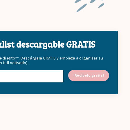
cklist descargable GRATIS
e di esto?”. Descárgala GRATIS y empieza a organizar su
ull activado).
¡Recíbelo gratis!