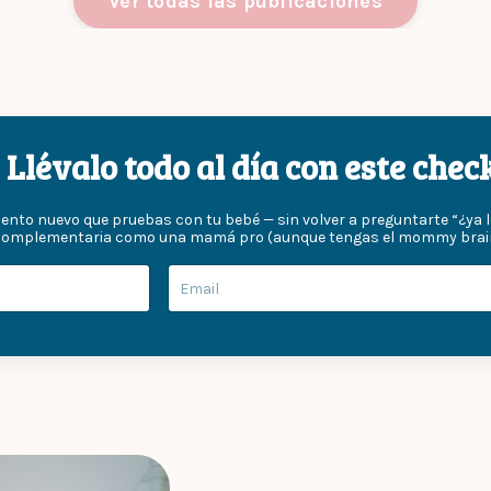
Ver todas las publicaciones
Llévalo todo al día con este che
mento nuevo que pruebas con tu bebé — sin volver a preguntarte “¿ya l
complementaria como una mamá pro (aunque tengas el mommy brain f