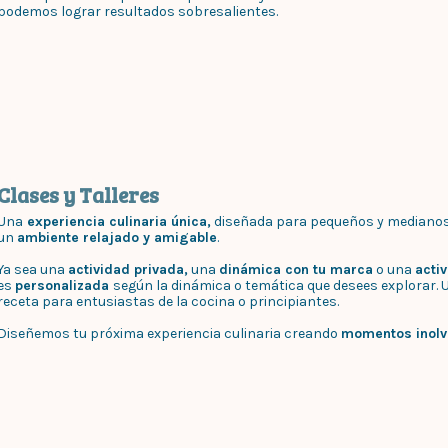
podemos lograr resultados sobresalientes.
Clases y Talleres
Una
experiencia culinaria única,
diseñada para pequeños y mediano
un
ambiente relajado y amigable
.
Ya sea una
actividad privada,
una
dinámica con tu marca
o una
acti
es
personalizada
según la dinámica o temática que desees explorar. 
receta para entusiastas de la cocina o principiantes.
Diseñemos tu próxima experiencia culinaria creando
momentos inolvi