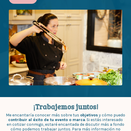
¡Trabajemos juntos!
Me encantaría conocer más sobre tus
objetivos
y cómo puedo
contribuir al éxito de tu evento o marca
. Si estás interesado
en cotizar conmigo, estaré encantada de discutir más a fondo
cómo podemos trabajar juntos. Para más información no