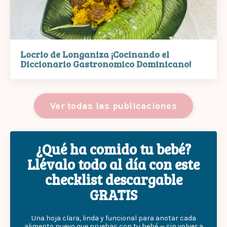
Locrio de Longaniza ¡Cocinando el
Diccionario Gastronomico Dominicano!
Ver todas las publicaciones
¿Qué ha comido tu bebé?
Llévalo todo al día con este
checklist descargable
GRATIS
Una hoja clara, linda y funcional para anotar cada
alimento nuevo que pruebas con tu bebé — sin volver a