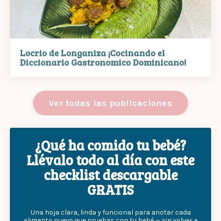
Locrio de Longaniza ¡Cocinando el
Diccionario Gastronomico Dominicano!
Ver todas las publicaciones
¿Qué ha comido tu bebé?
Llévalo todo al día con este
checklist descargable
GRATIS
Una hoja clara, linda y funcional para anotar cada
alimento nuevo que pruebas con tu bebé — sin volver a