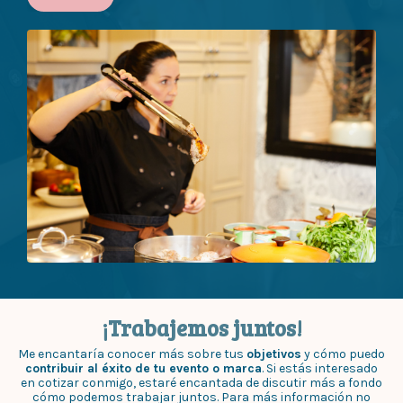
¡Trabajemos juntos!
Me encantaría conocer más sobre tus
objetivos
y cómo puedo
contribuir al éxito de tu evento o marca
. Si estás interesado
en cotizar conmigo, estaré encantada de discutir más a fondo
cómo podemos trabajar juntos. Para más información no