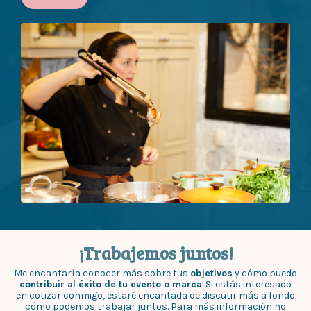
¡Trabajemos juntos!
Me encantaría conocer más sobre tus
objetivos
y cómo puedo
contribuir al éxito de tu evento o marca
. Si estás interesado
en cotizar conmigo, estaré encantada de discutir más a fondo
cómo podemos trabajar juntos. Para más información no