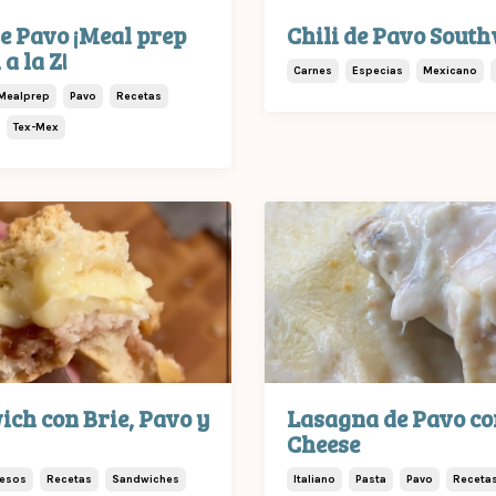
de Pavo ¡Meal prep
Chili de Pavo Sout
 a la Z!
Carnes
Especias
Mexicano
Mealprep
Pavo
Recetas
Tex-Mex
ch con Brie, Pavo y
Lasagna de Pavo co
Cheese
esos
Recetas
Sandwiches
Italiano
Pasta
Pavo
Receta