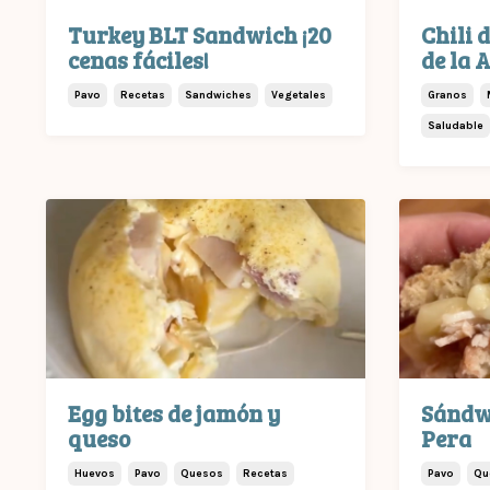
Turkey BLT Sandwich ¡20
Chili 
cenas fáciles!
de la A
Pavo
Recetas
Sandwiches
Vegetales
Granos
Saludable
Egg bites de jamón y
Sándwi
queso
Pera
Huevos
Pavo
Quesos
Recetas
Pavo
Qu