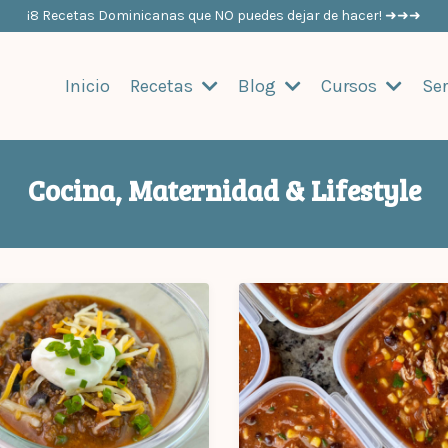
¡8 Recetas Dominicanas que NO puedes dejar de hacer! ➜➜➜
Inicio
Recetas
Blog
Cursos
Ser
Cocina, Maternidad & Lifestyle