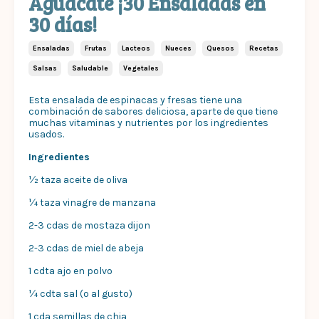
Aguacate ¡30 Ensaladas en
30 días!
Ensaladas
Frutas
Lacteos
Nueces
Quesos
Recetas
Salsas
Saludable
Vegetales
Esta ensalada de espinacas y fresas tiene una
combinación de sabores deliciosa, aparte de que tiene
muchas vitaminas y nutrientes por los ingredientes
usados.
Ingredientes
½ taza aceite de oliva
¼ taza vinagre de manzana
2-3 cdas de mostaza dijon
2-3 cdas de miel de abeja
1 cdta ajo en polvo
¼ cdta sal (o al gusto)
1 cda semillas de chia