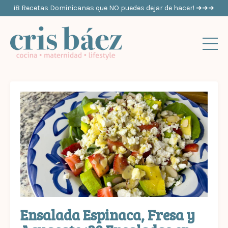
¡8 Recetas Dominicanas que NO puedes dejar de hacer! ➜➜➜
Ensalada Espinaca, Fresa y