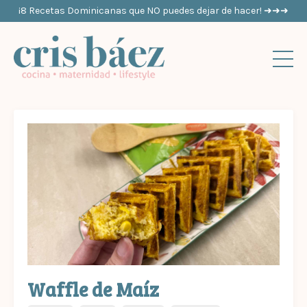
¡8 Recetas Dominicanas que NO puedes dejar de hacer! ➜➜➜
Waffle de Maíz