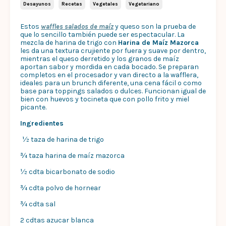
Desayunos
Recetas
Vegetales
Vegetariano
Estos
waffles salados de maíz
y queso son la prueba de
que lo sencillo también puede ser espectacular. La
mezcla de harina de trigo con
Harina de Maíz Mazorca
les da una textura crujiente por fuera y suave por dentro,
mientras el queso derretido y los granos de maíz
aportan sabor y mordida en cada bocado. Se preparan
completos en el procesador y van directo a la wafflera,
ideales para un brunch diferente, una cena fácil o como
base para toppings salados o dulces. Funcionan igual de
bien con huevos y tocineta que con pollo frito y miel
picante.
Ingredientes
½ taza de harina de trigo
¾ taza harina de maíz mazorca
½ cdta bicarbonato de sodio
¾ cdta polvo de hornear
¾ cdta sal
2 cdtas azucar blanca