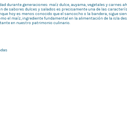
tidad durante generaciones: maíz dulce, auyama, vegetales y carnes 
ón de sabores dulces y salados es precisamente una de las caracterí
nque hoy es menos conocido que el sancocho o la bandera, sigue sie
o el maíz, ingrediente fundamental en la alimentación de la isla de
ante en nuestro patrimonio culinario.
adas