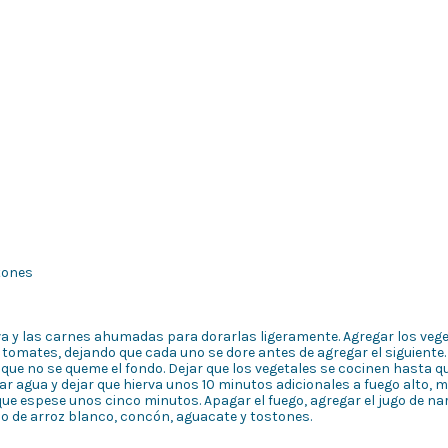
tones
iva y las carnes ahumadas para dorarlas ligeramente. Agregar los veg
 y tomates, dejando que cada uno se dore antes de agregar el siguiente.
que no se queme el fondo. Dejar que los vegetales se cocinen hasta q
r agua y dejar que hierva unos 10 minutos adicionales a fuego alto, 
 que espese unos cinco minutos. Apagar el fuego, agregar el jugo de na
ado de arroz blanco, concón, aguacate y tostones.