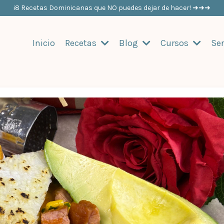
¡8 Recetas Dominicanas que NO puedes dejar de hacer! ➜➜➜
Inicio
Recetas
Blog
Cursos
Ser