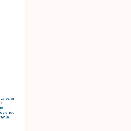
etales en
 Y
ue
moviendo
ranja