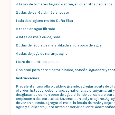
4 tazas de tomates bugalú o roma, en cuadritos pequeños
2 cdas de sal Gold, más al gusto
1 cda de orégano molido Doña Elsa
8 tazas de agua filtrada
4 latas de maíz dulce, Gold
2 cdas de fécula de maíz, diluida en un poco de agua
4 cdas de jugo de naranja agria
1 taza de cilantrico, picado
Opcional para servir: arroz blanco, concón, aguacate y tos
Instrucciones
Precalentar una olla o caldero grande, agregar aceite de ol
el orden listados: cebolla, ajo, zanahoria, apio, auyama, ají
desglasando con un poco de agua el fondo del caldero para 
empiecen a desbaratarse. Sazonar con sal y oregano. Agrega
de vez en cuando. Agregar el maíz, la fécula de maíz y dejar
agria y el cilantro justo antes de servir caliente. Acompañ