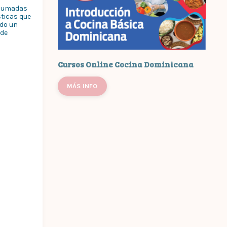
ahumadas
sticas que
ndo un
sde
Cursos Online Cocina Dominicana
MÁS INFO