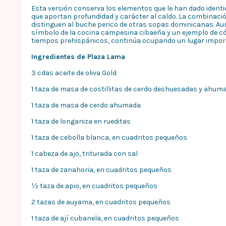
Esta versión conserva los elementos que le han dado iden
que aportan profundidad y carácter al caldo. La combinaci
distinguen al buche perico de otras sopas dominicanas. Au
símbolo de la cocina campesina cibaeña y un ejemplo de cóm
tiempos prehispánicos, continúa ocupando un lugar import
Ingredientes de Plaza Lama
3 cdas aceite de oliva Gold
1 taza de masa de costillitas de cerdo deshuesadas y ahum
1 taza de masa de cerdo ahumada
1 taza de longaniza en rueditas
1 taza de cebolla blanca,
en cuadritos pequeños
1 cabeza de ajo, triturada con sal
1 taza de zanahoria, en cuadritos pequeños
½ taza de apio,
en cuadritos pequeños
2 tazas de auyama, en cuadritos pequeños
1 taza de ají cubanela, en cuadritos pequeños