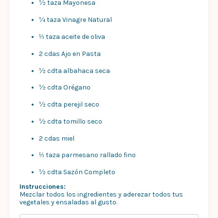
½ taza Mayonesa
¼ taza Vinagre Natural
⅓ taza aceite de oliva
2 cdas Ajo en Pasta
½ cdta albahaca seca
½ cdta Orégano
½ cdta perejil seco
½ cdta tomillo seco
2 cdas miel
⅓ taza parmesano rallado fino
½ cdta Sazón Completo
Instrucciones:
Mezclar todos los ingredientes y aderezar todos tus
vegetales y ensaladas al gusto.