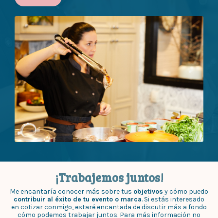
¡Trabajemos juntos!
Me encantaría conocer más sobre tus
objetivos
y cómo puedo
contribuir al éxito de tu evento o marca
. Si estás interesado
en cotizar conmigo, estaré encantada de discutir más a fondo
cómo podemos trabajar juntos. Para más información no