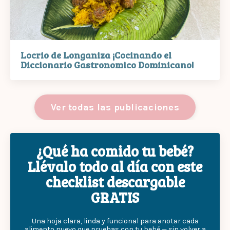
Locrio de Longaniza ¡Cocinando el
Diccionario Gastronomico Dominicano!
Ver todas las publicaciones
¿Qué ha comido tu bebé?
Llévalo todo al día con este
checklist descargable
GRATIS
Una hoja clara, linda y funcional para anotar cada
alimento nuevo que pruebas con tu bebé — sin volver a