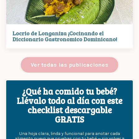
Locrio de Longaniza ¡Cocinando el
Diccionario Gastronomico Dominicano!
Ver todas las publicaciones
¿Qué ha comido tu bebé?
Llévalo todo al día con este
checklist descargable
GRATIS
Una hoja clara, linda y funcional para anotar cada
alimento nuevo que pruebas con tu bebé — sin volver a