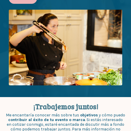
¡Trabajemos juntos!
Me encantaría conocer más sobre tus
objetivos
y cómo puedo
contribuir al éxito de tu evento o marca
. Si estás interesado
en cotizar conmigo, estaré encantada de discutir más a fondo
cómo podemos trabajar juntos. Para más información no